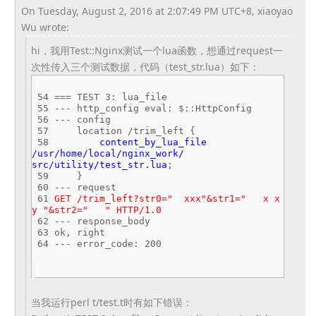
On Tuesday, August 2, 2016 at 2:07:49 PM UTC+8, xiaoyao
Wu wrote:
hi，我用Test::Nginx测试一个lua函数，
想通过request一
次性传入三个测试数据，代码（test_
str.lua）如下：
54 === TEST 3: lua_file
55 --- http_config eval: $::HttpConfig
56 --- config
57 location /trim_left {
58
content_by_lua_file
/usr/home/local/nginx_work/
src/utility/test_str.lua
;
59 }
60 --- request
61
GET /trim_left?str0=" xxx"&str1=" x x
y "&str2=" " HTTP/1.0
62 --- response_body
63 ok, right
64 --- error_code: 200
当我运行perl t/test.t时有如下错误：