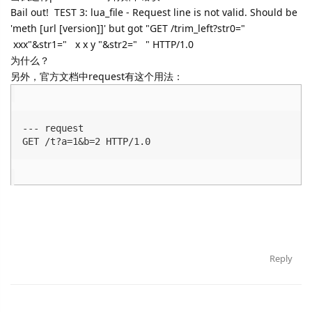
Bail out! TEST 3: lua_file - Request line is not valid. Should be
'meth [url [version]]' but got "GET /trim_left?str0="
xxx"&str1=" x x y "&str2=" " HTTP/1.0
为什么？
另外，官方文档中request有这个用法：
--- request

GET /t?a=1&b=2 HTTP/1.0
Reply