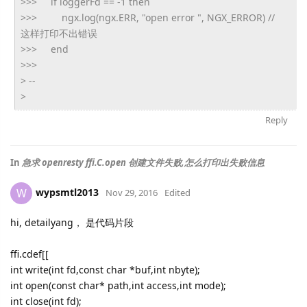
>>> if loggerFd == -1 then
>>> ngx.log(ngx.ERR, "open error ", NGX_ERROR) //
这样打印不出错误
>>> end
>>>
> --
>
Reply
In
急求 openresty ffi.C.open 创建文件失败,怎么打印出失败信息
wypsmtl2013
W
Nov 29, 2016
Edited
hi, detailyang， 是代码片段
ffi.cdef[[
int write(int fd,const char *buf,int nbyte);
int open(const char* path,int access,int mode);
int close(int fd);