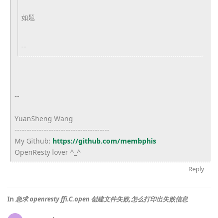
如题
--
--
YuanSheng Wang
------------------------------
---------
My Github:
https://github.com/
membphis
OpenResty lover ^_^
Reply
In
急求 openresty ffi.C.open 创建文件失败,怎么打印出失败信息