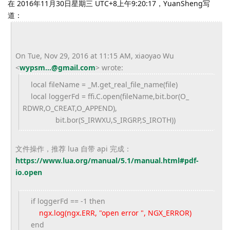
在 2016年11月30日星期三 UTC+8上午9:20:17，YuanSheng写
道：
On Tue, Nov 29, 2016 at 11:15 AM, xiaoyao Wu
<
wypsm...@gmail.com
>
wrote:
local fileName = _M.get_real_file_name(file)
local loggerFd = ffi.C.open(fileName,bit.bor(O_
RDWR,O_CREAT,O_APPEND),
bit.bor(S_IRWXU,S_IRGRP,S_
IROTH))
文件操作，推荐 lua 自带 api 完成：
https://www.lua.org/manual/5.
1/manual.html#pdf-
io.open
if loggerFd == -1 then
ngx.log(ngx.ERR, "open error ", NGX_ERROR)
end