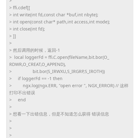
>
> ffi.cdef[[
> int write(int fd,const char *buf,int nbyte);
> int open(const char* path,int access,int mode);
> int close(int fd);
> ]]
>
> 然后调用的时候，返回-1
> local loggerFd = ffi.C.open(fileName,bit.bor(O_
RDWR,O_CREAT,O_APPEND),
> bit.bor(S_IRWXU,S_IRGRP,S_
IROTH))
> if loggerFd == -1 then
> ngx.log(ngx.ERR, "open error ", NGX_ERROR) // 这样
打印不出错误
> end
>
> 想看一下出错信息，但是不知道怎么获得 错误信息
>
>
>