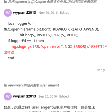
In
急求 openresty ffi.C.open 创建文件失败,怎么打印出失败信息
wypsmtl2013
W
Nov 29, 2016
Edited
local loggerFd =
ffi.C.open(fileName,bit.bor(O_RDWR,O_CREAT,O_APPEND),
bit.bor(S_IRWXU,S_IRGRP,S_IROTH))
if loggerFd == -1 then
ngx.log(ngx.ERR, "open error ", NGX_ERROR) // 这样打印不
出错误
end
Reply
In
openresty中如何解析 user_angent
wypsmtl2013
W
Sep 26, 2016
Edited
如题，想通过解析user_angent获取客户端信息，但是发现