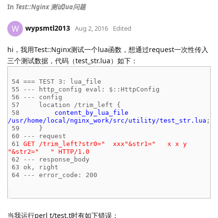
In
Test::Nginx 测试lua问题
wypsmtl2013
W
Aug 2, 2016
Edited
hi，我用Test::Nginx测试一个lua函数，想通过request一次性传入
三个测试数据，代码（test_str.lua）如下：
54 === TEST 3: lua_file
55 --- http_config eval: $::HttpConfig
56 --- config
57 location /trim_left {
58
content_by_lua_file
/usr/home/local/nginx_work/src/utility/test_str.lua
;
59 }
60 --- request
61
GET /trim_left?str0=" xxx"&str1=" x x y
"&str2=" " HTTP/1.0
62 --- response_body
63 ok, right
64 --- error_code: 200
当我运行perl t/test.t时有如下错误：