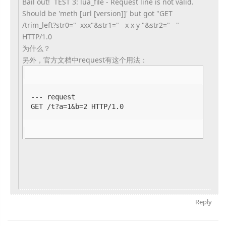
Bail out! TEST 3: lua_file - Request line is not valid.
Should be 'meth [url [version]]' but got "GET
/trim_left?str0=" xxx"&str1=" x x y "&str2=" "
HTTP/1.0
为什么？
另外，官方文档中request有这个用法：
--- request

GET /t?a=1&b=2 HTTP/1.0
Reply