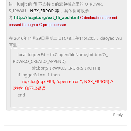
错，
luajit 的 ffi 不支持 c 的宏包括这里的 O_RDWR、
S_IRWXU，
NGX_ERROR 等，
具体你可以参
考
http://luajit.org/ext_
ffi_api.html
C declarations are not
passed through a C pre-processor
在 2016年11月29日星期二 UTC+8上午11:42:05，xiaoyao Wu
写道：
local loggerFd = ffi.C.open(fileName,bit.bor(O_
RDWR,O_CREAT,O_APPEND),
bit.bor(S_IRWXU,S_IRGRP,S_
IROTH))
if loggerFd == -1 then
ngx.log(ngx.ERR, "open error ", NGX_ERROR) //
这样打印不出错误
end
Reply