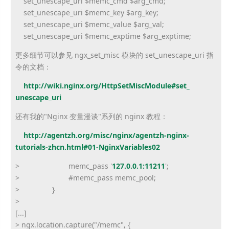
set_unescape_uri $memc_cmd $arg_cmd;
set_unescape_uri $memc_key $arg_key;
set_unescape_uri $memc_value $arg_val;
set_unescape_uri $memc_exptime $arg_exptime;
更多细节可以参见 ngx_set_misc 模块的 set_unescape_uri 指
令的文档：
http://wiki.nginx.org/
HttpSetMiscModule#set_
unescape_uri
还有我的"Nginx 变量漫谈"系列的 nginx 教程：
http://agentzh.org/misc/nginx/
agentzh-nginx-
tutorials-zhcn.
html#01-NginxVariables02
> memc_pass '
127.0.0.1:11211
';
> #memc_pass memc_pool;
> }
>
[...]
> ngx.location.capture("/memc", {