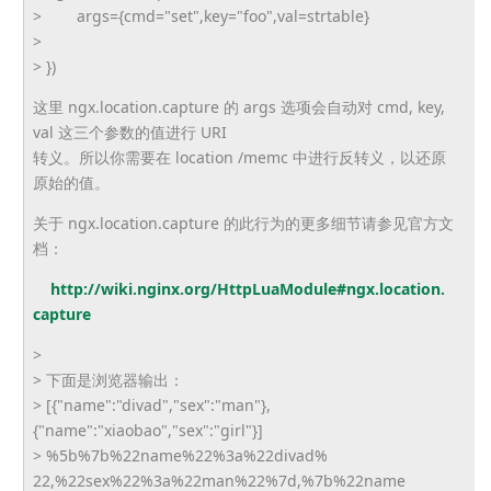
> args={cmd="set",key="foo",
val=strtable}
>
> })
这里 ngx.location.capture 的 args 选项会自动对 cmd, key,
val 这三个参数的值进行 URI
转义。所以你需要在 location /memc 中进行反转义，以还原
原始的值。
关于 ngx.location.capture 的此行为的更多细节请参见官方文
档：
http://wiki.nginx.org/
HttpLuaModule#ngx.location.
capture
>
> 下面是浏览器输出：
> [{"name":"divad","sex":"man"},
{"name":"xiaobao","sex":"girl"
}]
> %5b%7b%22name%22%3a%22divad%
22,%22sex%22%3a%22man%22%7d,%
7b%22name