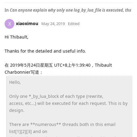
In
Can anyone explain why only one log_by_lua_file is executed, thx
xiaoximou
X
May 24, 2019
Edited
Hi Thibault,
Thanks for the detailed and useful info.
在 2019年5月24日星期五 UTC+8上午1:39:40，Thibault
Charbonnier写道：
Hello,
Only one *_by_lua_block of each type (rewrite,
access, etc...) will be executed for each request. This is by
design.
There are **numerous** threads both in this email
list[1][2][3] and on