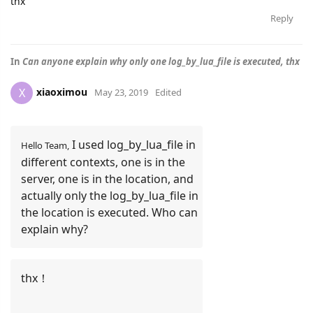
thx
Reply
In
Can anyone explain why only one log_by_lua_file is executed, thx
xiaoximou
X
May 23, 2019
Edited
 I used log_by_lua_file in 
Hello Team,
different contexts, one is in the 
server, one is in the location, and 
actually only the log_by_lua_file in 
the location is executed. Who can 
explain why?
thx！