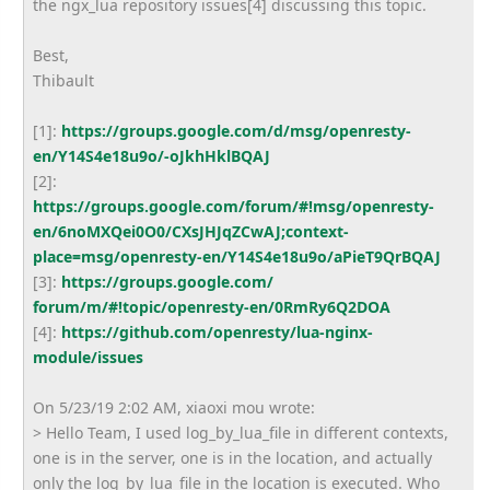
the ngx_lua repository issues[4] discussing this topic.
Best,
Thibault
[1]:
https://groups.google.com/d/
msg/openresty-
en/Y14S4e18u9o/-
oJkhHklBQAJ
[2]:
https://groups.google.com/
forum/#!msg/openresty-
en/
6noMXQei0O0/CXsJHJqZCwAJ;
context-
place=msg/openresty-
en/Y14S4e18u9o/aPieT9QrBQAJ
[3]:
https://groups.google.com/
forum/m/#!topic/openresty-en/
0RmRy6Q2DOA
[4]:
https://github.com/openresty/
lua-nginx-
module/issues
On 5/23/19 2:02 AM, xiaoxi mou wrote:
> Hello Team, I used log_by_lua_file in different contexts,
one is in the server, one is in the location, and actually
only the log_by_lua_file in the location is executed. Who