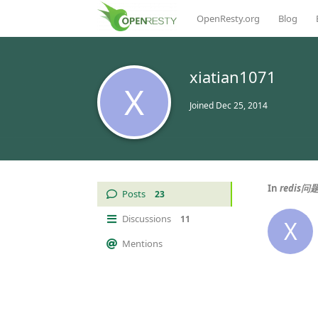
OpenResty.org
Blog
xiatian1071
X
Joined
Dec 25, 2014
In
redis问
Posts
23
Discussions
11
X
Mentions