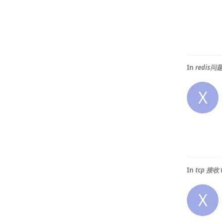
In
redis问
X
In
tcp 接收 
X