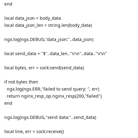
end
local data_json = body_data
local data_json_len = string.len(body_data)
ngx.log(ngx.DEBUG,"data_json:"..data_json)
local send_data = "$"..data_len.."\r\n"..data.."\r\n"
local bytes, err = sock:send(send_data)
if not bytes then
ngx.log(ngx.ERR,"failed to send query: ", err)
return nginx_resp_op.nginx_resp(200,"failed")
end
ngx.log(ngx.DEBUG,"send data:"..send_data)
local line, err = sock:receive()