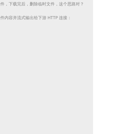
文件，下载完后，删除临时文件，
这个思路对？
内容并流式输出给下游 HTTP 连接：