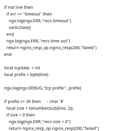
if not line then
if err == "timeout" then
ngx.log(ngx.ERR,"recv timeout")
sock:close()
end
ngx.log(ngx.ERR,"recv time out")
return nginx_resp_op.nginx_resp(200,"failed")
end
local tcpdata = nil
local prefix = byte(line)
ngx.log(ngx.DEBUG,"tcp prefix:"..prefix)
if prefix == 36 then -- char '$'
local size = tonumber(sub(line, 2))
if size < 0 then
ngx.log(ngx.ERR,"recv size < 0")
return nginx_resp_op.nginx_resp(200,"failed")