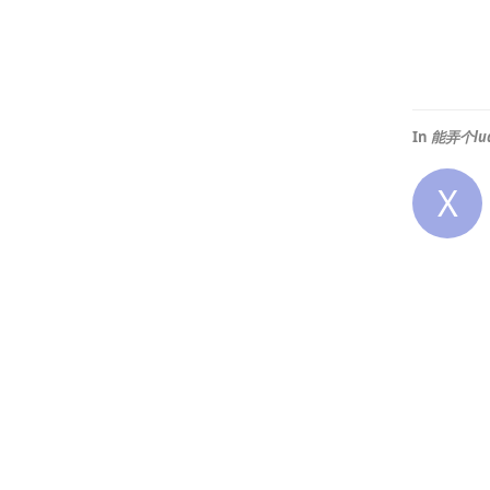
In
能弄个lua
X