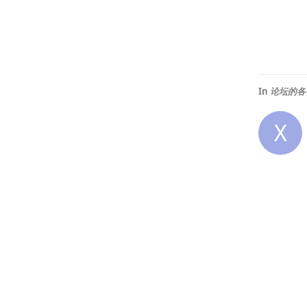
In
论坛的各
X