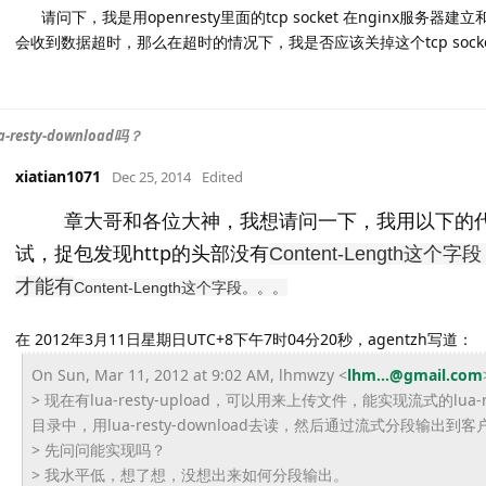
请问下，我是用openresty里面的tcp socket 在nginx服务器
会收到数据超时，那么在超时的情况下，我是否应该关掉这个tcp soc
-resty-download吗？
xiatian1071
Dec 25, 2014
Edited
章大哥和各位大神，我想请问一下，我用以下的代码
试，捉包发现http的头部没有
Content-Lengt
才能有
Content-Length这个字段。。。
在 2012年3月11日星期日UTC+8下午7时04分20秒，agentzh写道：
On Sun, Mar 11, 2012 at 9:02 AM, lhmwzy <
lhm...@gmail.com
> 现在有lua-resty-upload，可以用来上传文件，
能实现流式的lua-re
目录中，用lua-resty-
download去读，然后通过流式分段输出到客
> 先问问能实现吗？
> 我水平低，想了想，没想出来如何分段输出。