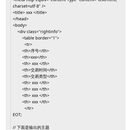
charset=utf-8" />
<title>
xxx
</title>
</head>
<body>
<div class="rightinfo">
<table border="1">
<tr>
<th>序号</th>
<th>xxx</th>
<th>
xxx
</th>
<th>交易时间</th>
<th>交易类型</th>
<th>
xxx
</th>
<th>
xxx
</th>
<th>
xxx
</th>
<th>
xxx
</th>
</tr>
EOT;
// 下面是输出的主题