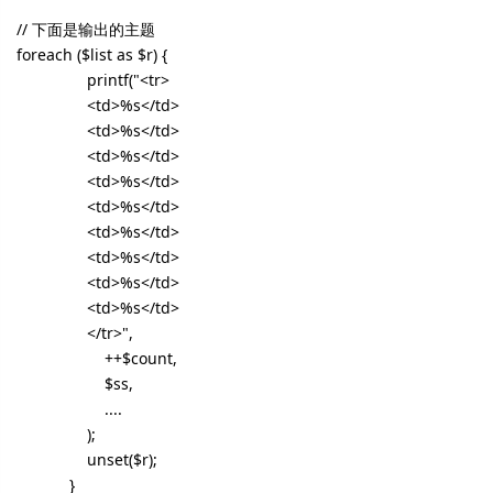
// 下面是输出的主题
foreach ($list as $r) {
printf("<tr>
<td>%s</td>
<td>%s</td>
<td>%s</td>
<td>%s</td>
<td>%s</td>
<td>%s</td>
<td>%s</td>
<td>%s</td>
<td>%s</td>
</tr>",
++$count,
$ss,
....
);
unset($r);
}