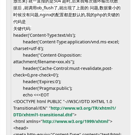
放出来) 就一直报的是504 超时,后来我每次循环输出玩数
据后 ,就调用ob_flush了,就出现了上面的 问题,数据量小的
时候没有问题,nginx的配置都是默认的,
我的php的关键的
代码是
关键代码:
header('Content-Type:text/xls'
);
header('Content-Type:
application/vnd.ms-excel;
charset=utf-8');
header("Content-Disposition:
attachment;filename=xxx.xls");
header('Cache-Control:must-
revalidate,post-
check=0,pre-
check=0');
header('Expires:0');
header('Pragma:public');
echo <<<EOT
<!DOCTYPE html PUBLIC "-//W3C//DTD XHTML 1.0
Transitional//EN" "
http://www.w3.org/TR/xhtml1/
DTD/xhtml1-transitional.dtd
">
<html xmlns="
http://www.w3.org/1999/
xhtml
">
<head>
<meta http-equiv="Content-Type" content="text/html;