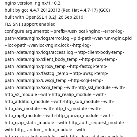
nginx version: nginx/1.10.2
built by gcc 4.4.7 20120313 (Red Hat 4.4.7-17) (GCC)
built with OpenSSL 1.0.2j 26 Sep 2016
TLS SNI support enabled
configure arguments: --prefix=/usr/local/nginx --error-log-
path=/data/nginx/logs/error.log --pid-path=/var/run/nginx.pid
--lock-path=/var/lock/nginx.lock --http-log-
path=/data/nginx/logs/access.log --http-client-body-temp-
path=/data/nginx/client_body_temp --http-proxy-temp-
path=/data/nginx/proxy_temp --http-fastcgi-temp-
path=/data/nginx/fastcgi_temp --http-uwsgi-temp-
path=/data/nginx/uwsgi_temp --http-scgi-temp-
path=/data/nginx/scgi_temp --with-http_ssl_module --with-
http_v2_module --with-http_realip_module --with-
http_addition_module --with-http_sub_module --with-
http_dav_module --with-http_flv_module --with-
http_mp4_module --with-http_gunzip_module --with-
http_gzip_static_module --with-http_auth_request_module --
with-http_random_index_module --with-
http_secure_link_module --with-http_degradation_module --