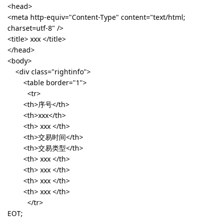
<head>
<meta http-equiv="Content-Type" content="text/html;
charset=utf-8" />
<title>
xxx
</title>
</head>
<body>
<div class="rightinfo">
<table border="1">
<tr>
<th>序号</th>
<th>xxx</th>
<th>
xxx
</th>
<th>交易时间</th>
<th>交易类型</th>
<th>
xxx
</th>
<th>
xxx
</th>
<th>
xxx
</th>
<th>
xxx
</th>
</tr>
EOT;