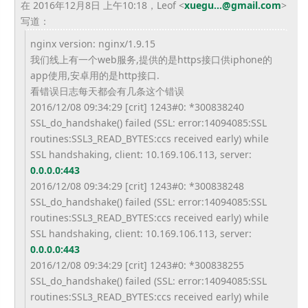
在 2016年12月8日 上午10:18，Leof
<
xuegu...@gmail.com
>
写道：
nginx version: nginx/1.9.15
我们线上有一个web服务,
提供的是https接口供iphone的
app使用,
安卓用的是http接口.
看错误日志每天都会有几条这个错误
2016/12/08 09:34:29 [crit] 1243#0: *300838240
SSL_do_handshake() failed (SSL: error:14094085:SSL
routines:SSL3_READ_BYTES:ccs received early) while
SSL handshaking, client: 10.169.106.113, server:
0.0.0.0:443
2016/12/08 09:34:29 [crit] 1243#0: *300838248
SSL_do_handshake() failed (SSL: error:14094085:SSL
routines:SSL3_READ_BYTES:ccs received early) while
SSL handshaking, client: 10.169.106.113, server:
0.0.0.0:443
2016/12/08 09:34:29 [crit] 1243#0: *300838255
SSL_do_handshake() failed (SSL: error:14094085:SSL
routines:SSL3_READ_BYTES:ccs received early) while