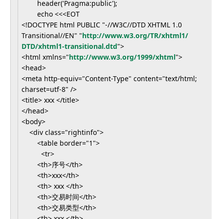
header('Pragma:public');
echo <<<EOT
<!DOCTYPE html PUBLIC "-//W3C//DTD XHTML 1.0
Transitional//EN" "
http://www.w3.org/TR/xhtml1/
DTD/xhtml1-transitional.dtd
">
<html xmlns="
http://www.w3.org/1999/
xhtml
">
<head>
<meta http-equiv="Content-Type" content="text/html;
charset=utf-8" />
<title>
xxx
</title>
</head>
<body>
<div class="rightinfo">
<table border="1">
<tr>
<th>序号</th>
<th>xxx</th>
<th>
xxx
</th>
<th>交易时间</th>
<th>交易类型</th>
<th>
xxx
</th>