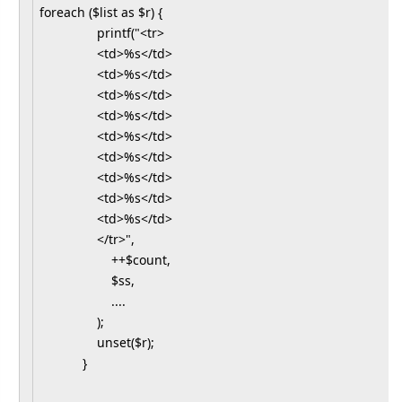
foreach ($list as $r) {
printf("<tr>
<td>%s</td>
<td>%s</td>
<td>%s</td>
<td>%s</td>
<td>%s</td>
<td>%s</td>
<td>%s</td>
<td>%s</td>
<td>%s</td>
</tr>",
++$count,
$ss,
....
);
unset($r);
}