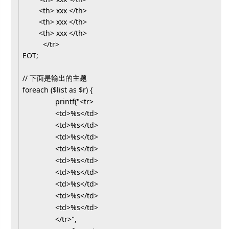
<th>
xxx
</th>
<th>
xxx
</th>
<th>
xxx
</th>
</tr>
EOT;
// 下面是输出的主题
foreach ($list as $r) {
printf("<tr>
<td>%s</td>
<td>%s</td>
<td>%s</td>
<td>%s</td>
<td>%s</td>
<td>%s</td>
<td>%s</td>
<td>%s</td>
<td>%s</td>
</tr>",