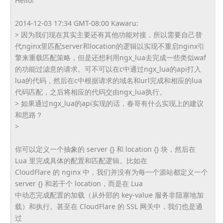
Hello!
2014-12-03 17:34 GMT-08:00 Kawaru:
> 因为我们现在其实主要还有其他功能对接，
所以需要自己替
代nginx里匹配server和locatio
n的逻辑以实现不重启nginx引
擎来重载匹配策略，
但是还想利用ngx_
lua去完成一些类似waf
的功能过滤意的请求。
可不可以在c中通过ngx_lua的api打入
lua的代码，
然后在c中根据请求的域名和url完成和相应的lua
代码匹配，
之后将相应的代码交由ngx_lua执行。
> 如果通过ngx_lua的api实现的话，
春哥有什么实现上的建议
和思路？
>
你可以定义一个抽象的 server {} 和 location {} 块，然后在
Lua 里完成具体的配置和匹配逻辑。比如在
CloudFlare 的 nginx 中，我们并没有为每一个源站都定义一个
server {} 和若干个 location，而是在 Lua
中动态完成配置的加载（从外部的 key-value 服务非阻塞地加
载）和执行。甚至在 CloudFlare 的 SSL 网关中，我们也是通
过