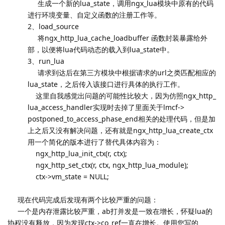
生成一个新的lua_state，调用ngx_
lua模块中原有的代码
进行环境变量、自定义函数的注册工作等。
2、load_source
将ngx_http_lua_cache_loadbuffer 函数封装暴露给外
部，以便将lua代码动态的载入到lua_
state中。
3、run_lua
请求到达后在第三方模块中根据请求的url之类匹配相应的
lua
_state，之后传入该接口进行具体的执行工作。
这里自我感觉出问题的可能性比较大，因为仿照ngx_http_
lua_access_
handler实现时去掉了里面关于lmcf->
postponed_to_access_phase_
end相关的处理代码，但是加
上之后又没有解决问题，还有就是ngx_http_lua_
create_ctx
用一个简化的版本进行了替代具体内容为：
ngx_http_lua_init_ctx(r, ctx);
ngx_http_set_ctx(r, ctx, ngx_http_lua_module);
ctx->vm_state = NULL;
现在代码完成后发现有两个比较严重的问题：
一个是内存泄露比较严重，ab打并发是一致在增长，怀疑lua的
协程没有释放，因为发现ctx->co_ref一直在增长。使用您写的