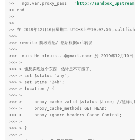
>>   ngx.var.proxy_pass = "
http://sandbox_upstream"
;

>> end

>>

>>

>> 在 2019年12月10日星期二 UTC+8上午10:07:56，saltfish写
>>>

>>> rewrite 阶段通配/ 然后根据url转发

>>>

>>> Louis He <louis...@gmail.com> 於 2019年12月10日
>>> >

>>> > 也想实现这个东西，估计是不可能了、

>>> > set $status "any";

>>> > set $time "24h";

>>> > location / {

>>> >

>>> >     proxy_cache_valid $status $time; //这样可以吗
>>> >     proxy_cache_methods GET HEAD;

>>> >     proxy_ignore_headers Cache-Control;

>>> >

>>> > }

>>> >
