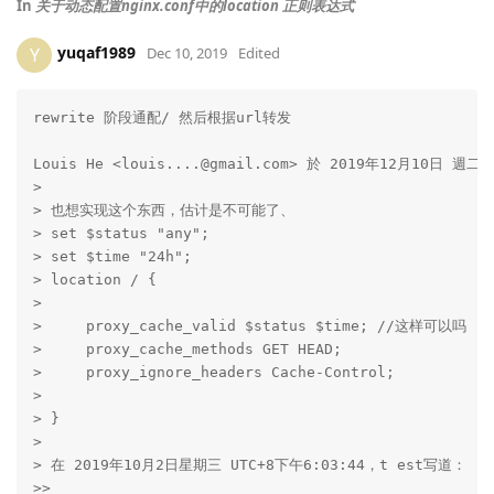
In
关于动态配置nginx.conf中的location 正则表达式
yuqaf1989
Y
Dec 10, 2019
Edited
rewrite 阶段通配/ 然后根据url转发

Louis He <louis....@gmail.com> 於 2019年12月10日 週二
>

> 也想实现这个东西，估计是不可能了、

> set $status "any";

> set $time "24h";

> location / {

>

>     proxy_cache_valid $status $time; //这样可以吗

>     proxy_cache_methods GET HEAD;

>     proxy_ignore_headers Cache-Control;

>

> }

>

> 在 2019年10月2日星期三 UTC+8下午6:03:44，t est写道：

>>
