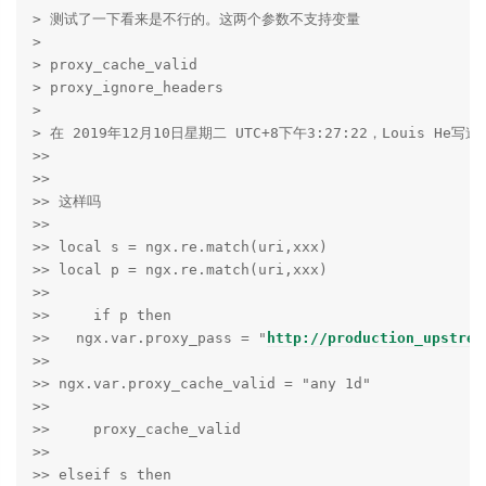
> 测试了一下看来是不行的。这两个参数不支持变量

>

> proxy_cache_valid

> proxy_ignore_headers

>

> 在 2019年12月10日星期二 UTC+8下午3:27:22，Louis He写道：
>>

>>

>> 这样吗

>>

>> local s = ngx.re.match(uri,xxx)

>> local p = ngx.re.match(uri,xxx)

>>

>>     if p then

>>   ngx.var.proxy_pass = "
http://production_upstrea
>>

>> ngx.var.proxy_cache_valid = "any 1d"

>>

>>     proxy_cache_valid

>>

>> elseif s then
