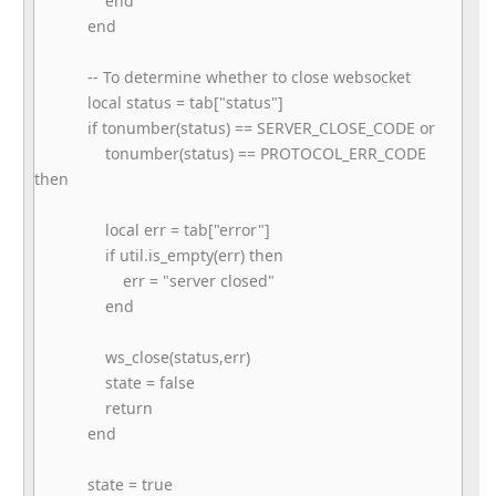
end
end
-- To determine whether to close websocket
local status = tab["status"]
if tonumber(status) == SERVER_CLOSE_CODE or
tonumber(status) == PROTOCOL_ERR_CODE
then
local err = tab["error"]
if util.is_empty(err) then
err = "server closed"
end
ws_close(status,err)
state = false
return
end
state = true