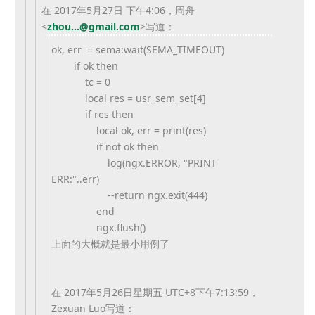
在 2017年5月27日 下午4:06，周舟
<
zhou...@gmail.com
>
写道：
ok, err = sema:wait(SEMA_TIMEOUT)
if ok then
tc = 0
local res = usr_sem_set[4]
if res then
local ok, err = print(res)
if not ok then
log(ngx.ERROR, "PRINT
ERR:"..err)
--return ngx.exit(444)
end
ngx.flush()
上面的大概就是最小用例了
在 2017年5月26日星期五 UTC+8下午7:13:59，
Zexuan Luo写道：