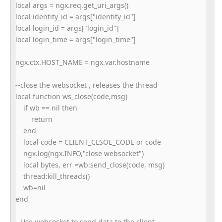
local args = ngx.req.get_uri_args()
local identity_id = args["identity_id"]
local login_id = args["login_id"]
local login_time = args["login_time"]
ngx.ctx.HOST_NAME = ngx.var.hostname
--close the websocket , releases the thread
local function ws_close(code,msg)
if wb == nil then
return
end
local code = CLIENT_CLSOE_CODE or code
ngx.log(ngx.INFO,"close websocket")
local bytes, err =wb:send_close(code, msg)
thread:kill_threads()
wb=nil
end
--Use websocket to send data to the client