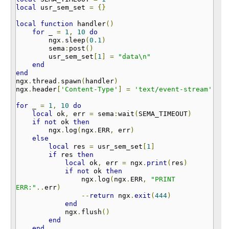
local
usr_sem_set
=
{}
local
function
handler
()
for
_
=
1
,
10
do
ngx
.
sleep
(
0.1
)
sema
:
post
()
usr_sem_set
[
1
]
=
"data\n"
end
end
ngx
.
thread
.
spawn
(
handler
)
ngx
.
header
[
'Content-Type'
]
=
'text/event-stream'
for
_
=
1
,
10
do
local
ok
,
err
=
sema
:
wait
(
SEMA_TIMEOUT
)
if
not
ok
then
ngx
.
log
(
ngx
.
ERR
,
err
)
else
local
res
=
usr_sem_set
[
1
]
if
res
then
local
ok
,
err
=
ngx
.
print
(
res
)
if
not
ok
then
ngx
.
log
(
ngx
.
ERR
,
"PRINT
ERR:"
..
err
)
--
return
ngx
.
exit
(
444
)
end
ngx
.
flush
()
end
end