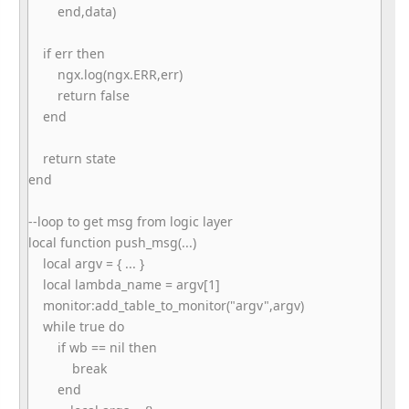
end,data)
if err then
ngx.log(ngx.ERR,err)
return false
end
return state
end
--loop to get msg from logic layer
local function push_msg(...)
local argv = { ... }
local lambda_name = argv[1]
monitor:add_table_to_monitor("
argv",argv)
while true do
if wb == nil then
break
end