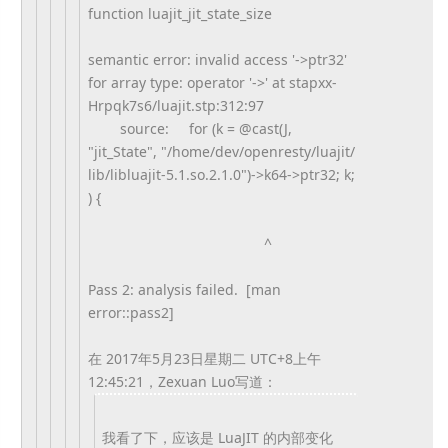
function luajit_jit_state_size
semantic error: invalid access '->ptr32'
for array type: operator '->' at stapxx-
Hrpqk7s6/luajit.stp:
312:97
source: for (k = @cast(J,
"jit_State", "/home/dev/openresty/luajit/
lib/libluajit-5.1.so.2.1.0")->
k64->ptr32; k;
) {
^
Pass 2: analysis failed. [man
error::pass2]
在 2017年5月23日星期二 UTC+8上午
12:45:21，Zexuan Luo写道：
我看了下，应该是 LuaJIT 的内部变化