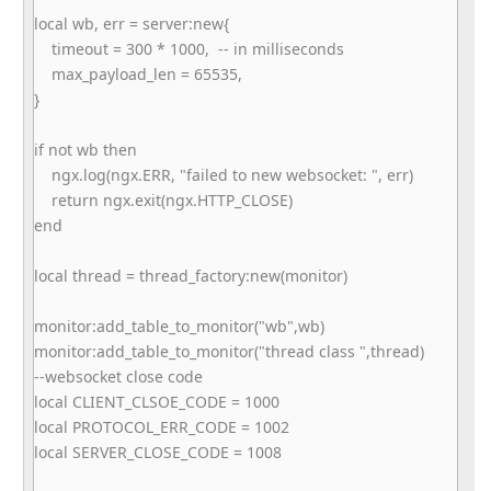
local wb, err = server:new{
timeout = 300 * 1000, -- in milliseconds
max_payload_len = 65535,
}
if not wb then
ngx.log(ngx.ERR, "failed to new websocket: ", err)
return ngx.exit(ngx.HTTP_CLOSE)
end
local thread = thread_factory:new(monitor)
monitor:add_table_to_monitor("
wb",wb)
monitor:add_table_to_monitor("
thread class ",thread)
--websocket close code
local CLIENT_CLSOE_CODE = 1000
local PROTOCOL_ERR_CODE = 1002
local SERVER_CLOSE_CODE = 1008