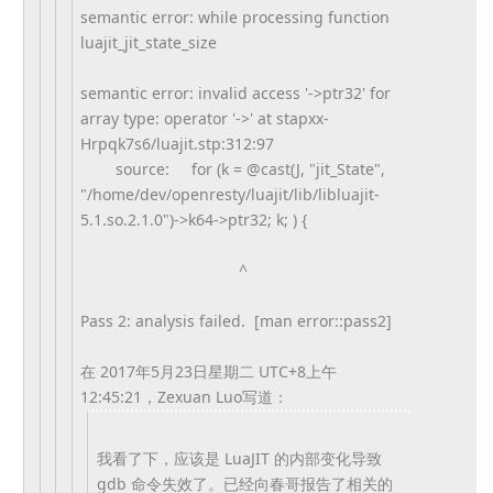
semantic error: while processing function
luajit_jit_state_size
semantic error: invalid access '->ptr32' for
array type: operator '->' at stapxx-
Hrpqk7s6/luajit.stp:
312:97
source: for (k = @cast(J, "jit_State",
"/home/dev/openresty/luajit/
lib/libluajit-
5.1.so.2.1.0")->
k64->ptr32; k; ) {
^
Pass 2: analysis failed. [man error::pass2]
在 2017年5月23日星期二 UTC+8上午
12:45:21，Zexuan Luo写道：
我看了下，应该是 LuaJIT 的内部变化导致
gdb 命令失效了。已经向春哥报告了相关的