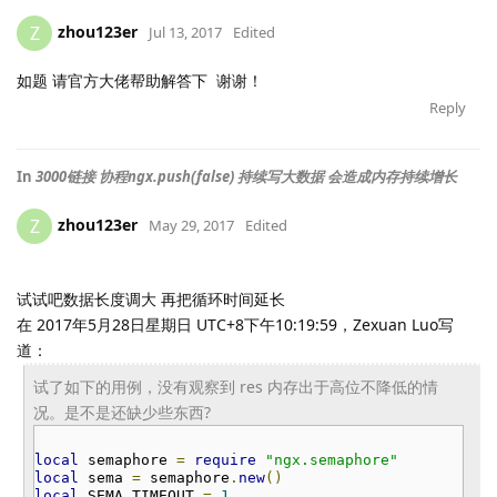
zhou123er
Z
Jul 13, 2017
Edited
如题 请官方大佬帮助解答下 谢谢！
Reply
In
3000链接 协程ngx.push(false) 持续写大数据 会造成内存持续增长
zhou123er
Z
May 29, 2017
Edited
试试吧数据长度调大 再把循环时间延长
在 2017年5月28日星期日 UTC+8下午10:19:59，Zexuan Luo写
道：
试了如下的用例，没有观察到 res 内存出于高位不降低的情
况。是不是还缺少些东西?
local
semaphore
=
require
"ngx.semaphore"
local
sema
=
semaphore
.
new
()
local
SEMA_TIMEOUT
=
1