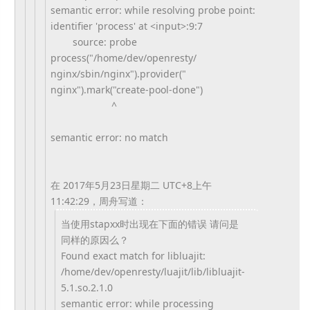
semantic error: while resolving probe point:
identifier 'process' at <input>:9:7
source: probe
process("/home/dev/openresty/
nginx/sbin/nginx").provider("
nginx").mark("create-pool-
done")
^
semantic error: no match
在 2017年5月23日星期二 UTC+8上午
11:42:29，周舟写道：
当使用stapxx时出现在下面的错误 请问是
同样的原因么？
Found exact match for libluajit:
/home/dev/openresty/luajit/
lib/libluajit-
5.1.so.2.1.0
semantic error: while processing