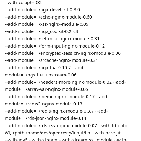
--with-cc-opt=-O2
--add-module=../ngx_devel_kit-0.3.0
--add-module=../echo-nginx-module-0.60
--add-module=../xss-nginx-module-0.05
--add-module=../ngx_coolkit-0.2rc3
--add-module=../set-misc-nginx-module-0.31
--add-module=../form-input-nginx-module-0.12
--add-module=../encrypted-session-nginx-module-0.06
--add-module=../srcache-nginx-module-0.31
--add-module=../ngx_lua-0.10.7 --add-
module=../ngx_lua_upstream-0.06
--add-module=../headers-more-nginx-module-0.32 --add-
module=../array-var-nginx-module-0.05
--add-module=../memc-nginx-module-0.17 --add-
module=../redis2-nginx-module-0.13
--add-module=../redis-nginx-module-0.3.7 --add-
module=../rds-json-nginx-module-0.14
--add-module=../rds-csv-nginx-module-0.07 --with-ld-opt=-
Wl,-rpath,/home/dev/openresty/luajit/lib --with-pcre-jit
--with-ipv6 --with-stream --with-stream_ssl_module --with-