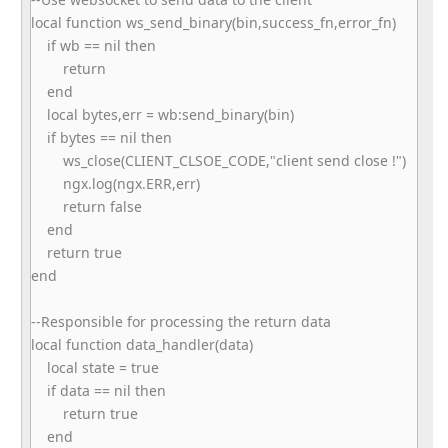
local function ws_send_binary(bin,success_fn,
error_fn)
if wb == nil then
return
end
local bytes,err = wb:send_binary(bin)
if bytes == nil then
ws_close(CLIENT_CLSOE_CODE,"
client send close !")
ngx.log(ngx.ERR,err)
return false
end
return true
end
--Responsible for processing the return data
local function data_handler(data)
local state = true
if data == nil then
return true
end