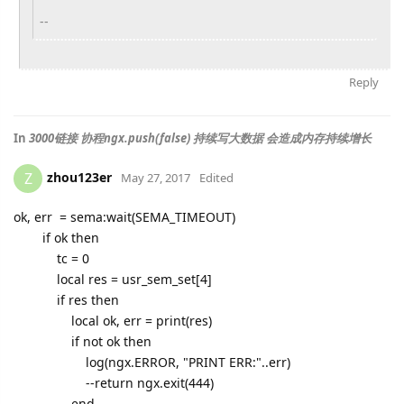
--
Reply
In
3000链接 协程ngx.push(false) 持续写大数据 会造成内存持续增长
zhou123er
Z
May 27, 2017
Edited
ok, err = sema:wait(SEMA_TIMEOUT)
if ok then
tc = 0
local res = usr_sem_set[4]
if res then
local ok, err = print(res)
if not ok then
log(ngx.ERROR, "PRINT ERR:"..err)
--return ngx.exit(444)
end