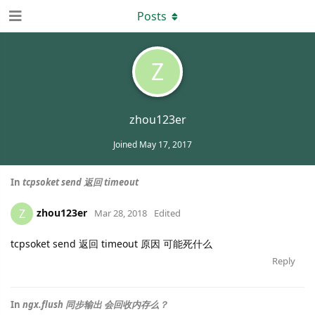
Posts
Z
zhou123er
Joined
May 17, 2017
In
tcpsoket send 返回 timeout
zhou123er
Z
Mar 28, 2018
Edited
tcpsoket send 返回 timeout 原因 可能死什么
Reply
In
ngx.flush 同步输出 会回收内存么？