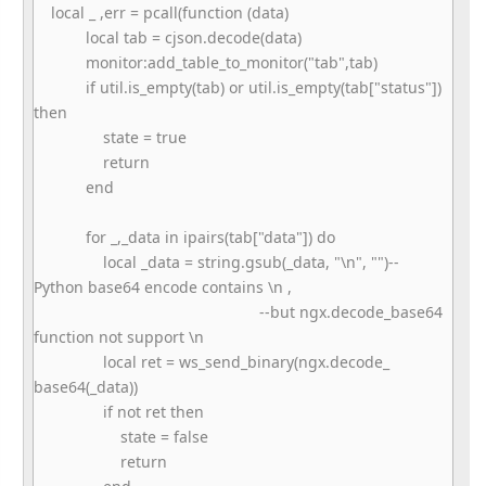
local _ ,err = pcall(function (data)
local tab = cjson.decode(data)
monitor:add_table_to_monitor("
tab",tab)
if util.is_empty(tab) or util.is_empty(tab["status"])
then
state = true
return
end
for _,_data in ipairs(tab["data"]) do
local _data = string.gsub(_data, "\n", "")--
Python base64 encode contains \n ,
--but ngx.decode_base64
function not support \n
local ret = ws_send_binary(ngx.decode_
base64(_data))
if not ret then
state = false
return