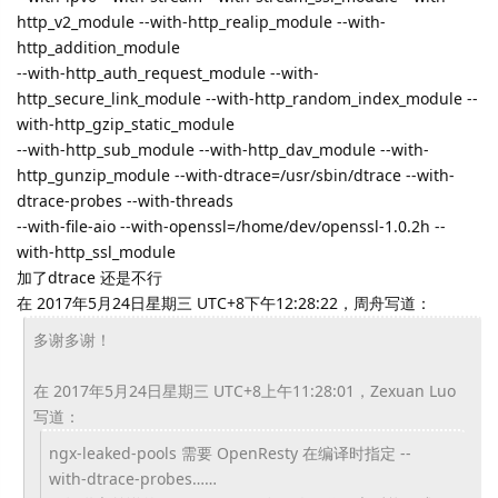
http_v2_module --with-http_realip_module --with-
http_addition_module
--with-http_auth_request_module --with-
http_secure_link_module --with-http_random_index_module --
with-http_gzip_static_module
--with-http_sub_module --with-http_dav_module --with-
http_gunzip_module --with-dtrace=/usr/sbin/dtrace --with-
dtrace-probes --with-threads
--with-file-aio --with-openssl=/home/dev/openssl-1.0.2h --
with-http_ssl_module
加了dtrace 还是不行
在 2017年5月24日星期三 UTC+8下午12:28:22，周舟写道：
多谢多谢！
在 2017年5月24日星期三 UTC+8上午11:28:01，Zexuan Luo
写道：
ngx-leaked-pools 需要 OpenResty 在编译时指定 --
with-dtrace-probes……