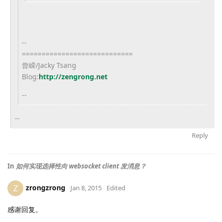
--
============================
曾嵘/Jacky Tsang
Blog:
http://zengrong.net
--
--
Reply
In
如何实现选择性向 websocket client 发消息？
zrongzrong
Z
Jan 8, 2015
Edited
感谢回复。