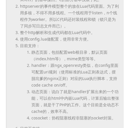
httpserver的事件模型整个的放在Lua代码里面。为了利
用多核，不得不用多线程。一个线程用于listen，n个线
程作为worker。所以C代码还封装线程和锁（锁只是为
了同步写日志文件而已）。
整个http解析和生成代码都在Lua代码中。
使用config.lua做配置，使用非常方便。
目前支持：
静态页面，包括配置web根目录，默认页面
（index.htm等），mime类型等等。
handler：跟ngx_openresty类似，在config里面
可配置uri规则（使用标准的Lua正则表达式，摆
脱坑爹的nginx正则）对应的Lua执行脚本，支持
code cache on/off。
动态页面：说白了就是handler扩展出来的一个功
能，可以在html中内嵌Lua代码，计算后输出整张
页面，就是干了PHP的工作。这个目前是全动态不
cache的，效率不高。
cosocket：协程阻塞线程非阻塞的socket封装。