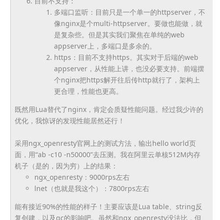
目前不支持：
多端口监听：目前只是一个单一的httpserver，不
像nginx是个multi-httpserver。要做也能做，就
是复杂些。但是其实我们聚焦在单纯的web
appserver上，多端口是多余的。
https：目前不支持https。其实对于后端的web
appserver，从性能上讲，也没必要支持。前端摆
个nginx把https解开往后传http就行了，架构上
更合理，性能也更高。
既然用Lua替代了nginx，肯定会质疑性能问题。经过我少许的
优化，我惊讶的发现性能居然还行！
采用ngx_openresty官网上的测试方法，输出hello world页
面，用“ab -c10 -n50000”去压测。我在阿里云单核512M内存
机子
（是的，因为穷）
上的结果：
ngx_openresty：9000rps左右
lnet（也就是我这个）：7800rps左右
能有接近90%的性能的样子！主要应该是Lua table、string反
复创建，以及gc的影响吧。虽然和
ngx_openresty没法比，但