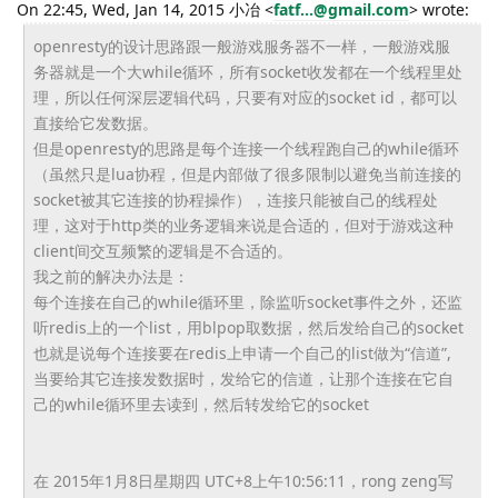
On 22:45, Wed, Jan 14, 2015 小冶 <
fatf...@gmail.com
> wrote:
openresty的设计思路跟一般游戏服务器不一样，一般游戏服
务器就是一个大while循环，所有socket收发都在一个线程里处
理，所以任何深层逻辑代码，只要有对应的socket id，都可以
直接给它发数据。
但是openresty的思路是每个连接一个线程跑自己的while循环
（虽然只是lua协程，但是内部做了很多限制以避免当前连接的
socket被其它连接的协程操作），连接只能被自己的线程处
理，这对于http类的业务逻辑来说是合适的，但对于游戏这种
client间交互频繁的逻辑是不合适的。
我之前的解决办法是：
每个连接在自己的while循环里，除监听socket事件之外，还监
听redis上的一个list，用blpop取数据，然后发给自己的socket
也就是说每个连接要在redis上申请一个自己的list做为“信道”,
当要给其它连接发数据时，发给它的信道，让那个连接在它自
己的while循环里去读到，然后转发给它的socket
在 2015年1月8日星期四 UTC+8上午10:56:11，rong zeng写