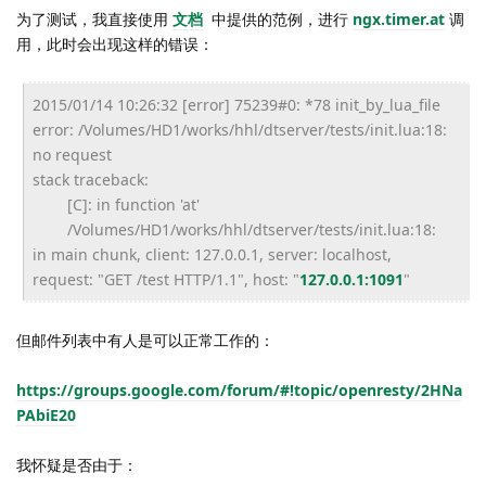
为了测试，我直接使用
文档
中提供的范例，进行
ngx.timer.at
调
用，此时会出现这样的错误：
2015/01/14 10:26:32 [error] 75239#0: *78 init_by_lua_file
error: /Volumes/HD1/works/hhl/dtserver/tests/init.lua:18:
no request
stack traceback:
[C]: in function 'at'
/Volumes/HD1/works/hhl/dtserver/tests/init.lua:18:
in main chunk, client: 127.0.0.1, server: localhost,
request: "GET /test HTTP/1.1", host: "
127.0.0.1:1091
"
但邮件列表中有人是可以正常工作的：
https://groups.google.com/forum/#!topic/openresty/2HNa
PAbiE20
我怀疑是否由于：