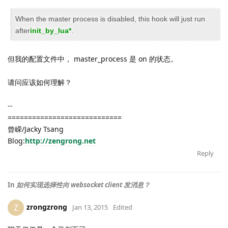
When the master process is disabled, this hook will just run
after
init_by_lua*
.
但我的配置文件中， master_process 是 on 的状态。
请问应该如何理解？
--
============================
曾嵘/Jacky Tsang
Blog:
http://zengrong.net
Reply
In
如何实现选择性向 websocket client 发消息？
zrongzrong
Z
Jan 13, 2015
Edited