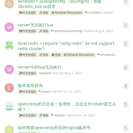
window11 启动openrety，访问nginx，加载
1
O
libredis_slot.so异常
ounifan
replied
Aug 9, 2023
中文交流区
求助
General Discussion
server无法执行lua
1
W
zhuizhuhaomeng
replied
Aug 8, 2023
中文交流区
求助
local redis = require "resty.redis" do not support
1
redis cluster?
zhuizhuhaomeng
re
中文交流区
求助
反馈
General Discussion
server中的lua无法执行
0
W
wwwait
started
Aug 7, 2023
中文交流区
版本发布咨询
5
C
xiaox
replied
Jul 26, 2023
中文交流区
openresty的日志会一直增长，日志文件rotate该怎么
1
做？
selboo
replied
Jul 18, 2023
中文交流区
求助
如何查看openresty对应的nginx版本号
1
H