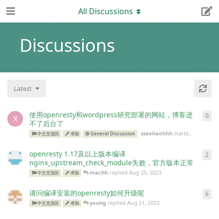
All Discussions
Latest
使用openresty和wordpress研究部署的网站，博客进
0
X
不了后台了
xiaohaohhh
started
Sep 1, 20
中文交流区
求助
General Discussion
openresty 1.17及以上版本编译
2
nginx_upstream_check_module失败，官方版本正常
machh
replied
Aug 25, 2023
中文交流区
求助
请问编译安装的openresty如何升级呢
6
young
replied
Aug 21, 2023
中文交流区
求助