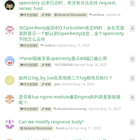
openresty 记录日志时，有没有办法去掉 request,
1
server, host
selboo
replied
Aug 19, 2023
中文交流区
求助
General Discussion
当OpenResty返回403 Forbidden状态码时，会在页面
4
底部显示一个默认的OpenResty信息，这个openresty
字段怎么去掉
selboo
replied
Aug 15, 2023
中文交流区
1Panel面板安装openresty显示80端口被占用
0
1411430556
started
Aug 14, 2023
中文交流区
求助
如何让log_by_lua在其他第三方log模块后执行？
0
J
jian
started
Aug 14, 2023
中文交流区
求助
是否有lua-nginx-module兼容nginx的列表更新链接
4
呢？
zhuizhuhaomeng
replied
Aug 12, 2023
中文交流区
求助
Can we modify response body?
0
Ronit-j
started
Aug 11, 2023
General Discussion