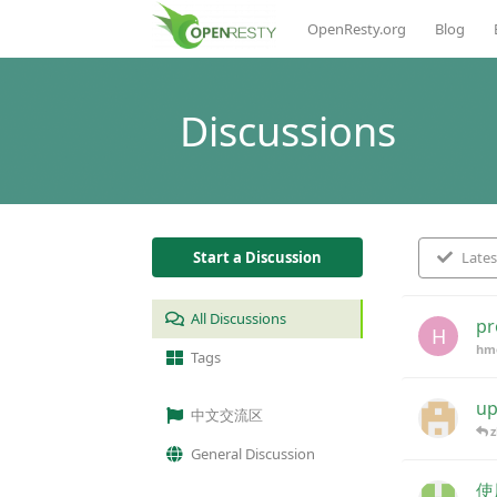
OpenResty.org
Blog
Start a Discussion
Lates
All Discussions
pr
H
hm
Tags
up
中文交流区
General Discussion
使