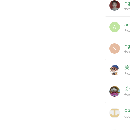
ng
a
A
ng
S
s
关
关
o
goo