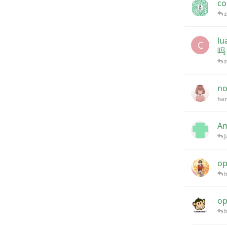
co
lu
C
吗
no
han
Am
o
h
o
h